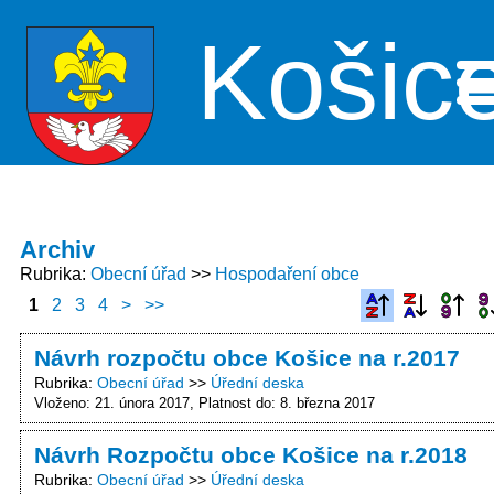
Košic
Me
Archiv
Rubrika
Obecní úřad
Hospodaření obce
1
2
3
4
>
>>
Návrh rozpočtu obce Košice na r.2017
Rubrika
Obecní úřad
Úřední deska
Vloženo: 21. února 2017
Platnost do: 8. března 2017
Návrh Rozpočtu obce Košice na r.2018
Rubrika
Obecní úřad
Úřední deska