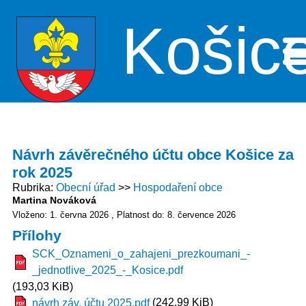
Košic
Me
Návrh závěrečného účtu obce Košice za
rok 2025
Rubrika
Obecní úřad
Hospodaření obce
Martina Nováková
Vloženo: 1. června 2026
Platnost do: 8. července 2026
Přílohy
SCK_Oznameni_o_zahajeni_prezkoumani_-
_jednotlive_2025_-_Kosice.pdf
(193,03 KiB)
(242,99 KiB)
návrh záv. účtu 2025.pdf