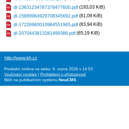
(193,03 KiB)
dl-13631234767376477600.pdf
(81,09 KiB)
dl-15689964929708345692.pdf
(83,94 KiB)
dl-17226960010964551965.pdf
(65,19 KiB)
dl-2070443813281499386.pdf
http://www.kh.cz
Poslední změna na webu: 6. srpna 2026 v 14:53
Využívání cookies
Prohlášení o přístupnosti
Běží na publikačním systému
NewCMS