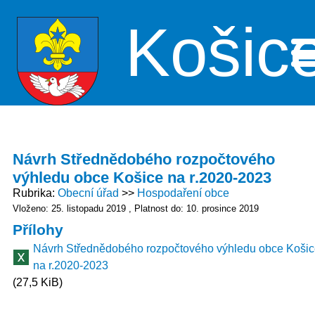
Košic
Me
Návrh Střednědobého rozpočtového
výhledu obce Košice na r.2020-2023
Rubrika
Obecní úřad
Hospodaření obce
Vloženo: 25. listopadu 2019
Platnost do: 10. prosince 2019
Přílohy
Návrh Střednědobého rozpočtového výhledu obce Koši
na r.2020-2023
(27,5 KiB)