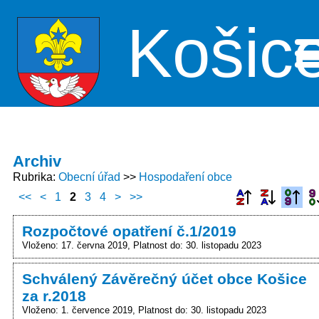
Košic
Me
Archiv
Rubrika
Obecní úřad
Hospodaření obce
<<
<
1
2
3
4
>
>>
Rozpočtové opatření č.1/2019
Vloženo: 17. června 2019
Platnost do: 30. listopadu 2023
Schválený Závěrečný účet obce Košice
za r.2018
Vloženo: 1. července 2019
Platnost do: 30. listopadu 2023