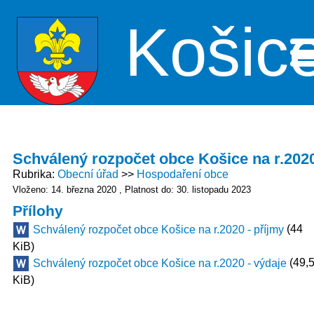
Košic
Me
Schválený rozpočet obce Košice na r.202
Rubrika
Obecní úřad
Hospodaření obce
Vloženo: 14. března 2020
Platnost do: 30. listopadu 2023
Přílohy
(44
Schválený rozpočet obce Košice na r.2020 - příjmy
KiB)
(49,
Schválený rozpočet obce Košice na r.2020 - výdaje
KiB)