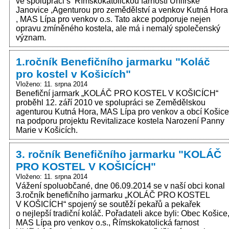
ve spolupráci s Římskokatolickou farností Uhlířské
Janovice ,Agenturou pro zemědělství a venkov Kutná Hora
, MAS Lípa pro venkov o.s. Tato akce podporuje nejen
opravu zmíněného kostela, ale má i nemalý společenský
význam.
1.ročník Benefičního jarmarku "Koláč
pro kostel v Košicích"
Vloženo: 11. srpna 2014
Benefiční jarmark „KOLÁČ PRO KOSTEL V KOŠICÍCH“
proběhl 12. září 2010 ve spolupráci se Zemědělskou
agenturou Kutná Hora, MAS Lípa pro venkov a obcí Košice
na podporu projektu Revitalizace kostela Narození Panny
Marie v Košicích.
3. ročník Benefičního jarmarku "KOLÁČ
PRO KOSTEL V KOŠICÍCH"
Vloženo: 11. srpna 2014
Vážení spoluobčané, dne 06.09.2014 se v naší obci konal
3.ročník benefičního jarmarku „KOLÁČ PRO KOSTEL
V KOŠICÍCH“ spojený se soutěží pekařů a pekařek
o nejlepší tradiční koláč. Pořadateli akce byli: Obec Košice
MAS Lípa pro venkov o.s., Římskokatolická farnost