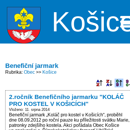
Košic
Me
Benefiční jarmark
Rubrika
Obec
Košice
2.ročník Benefičního jarmarku "KOLÁČ
PRO KOSTEL V KOŠICÍCH"
Vloženo: 11. srpna 2014
Benefiční jarmark „Koláč pro kostel v Košicích“, proběhl
dne 08.09.2012 po roční pauze ku příležitosti svátku Marie,
patronky zdejšího kostela. Akci pořádala Obec Košice