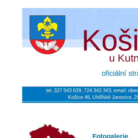
Koš
u Kut
oficiální s
tel. 327 543 639, 724 342 343, email:
obe
Košice 46, Uhlířské Janovice, 2
Fotogalerie