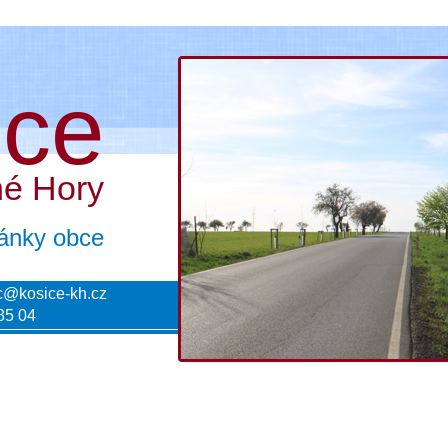
ice
né Hory
tránky obce
c@kosice-kh.cz
85 04