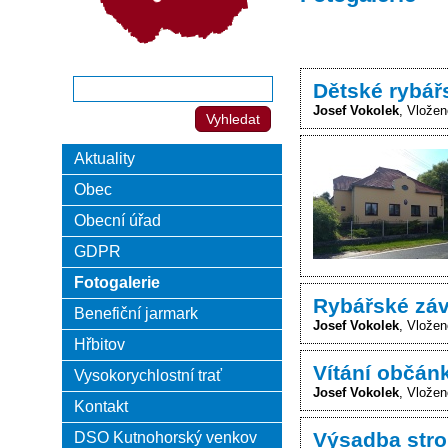
Dětské rybář
Josef Vokolek
Vložen
Aktuality
Obec
Obecní úřad
GDPR
Fotogalerie
Rybářské záv
Benefiční jarmark
Josef Vokolek
Vloženo
Hřbitov
Vítání občán
Vysokorychlostní trať
Josef Vokolek
Vložen
Kontakt
Výsadba stro
DSO Kutnohorský venkov