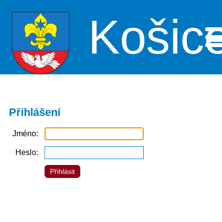
Košic
Me
Přihlášení
Jméno
Heslo