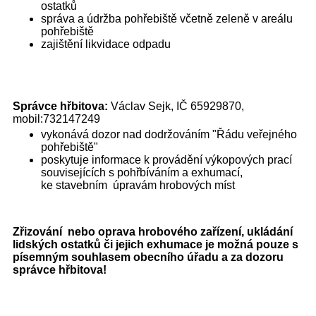
ostatků
správa a údržba pohřebiště včetně zeleně v areálu
pohřebiště
zajištění likvidace odpadu
Správce hřbitova:
Václav Sejk, IČ 65929870,
mobil:732147249
vykonává dozor nad dodržováním "Řádu veřejného
pohřebiště"
poskytuje informace k provádění výkopových prací
souvisejících s pohřbíváním a exhumací,
ke stavebním úpravám hrobových míst
Zřizování nebo oprava hrobového zařízení, ukládání
lidských ostatků či jejich exhumace je možná pouze s
písemným souhlasem obecního úřadu a za dozoru
správce hřbitova!