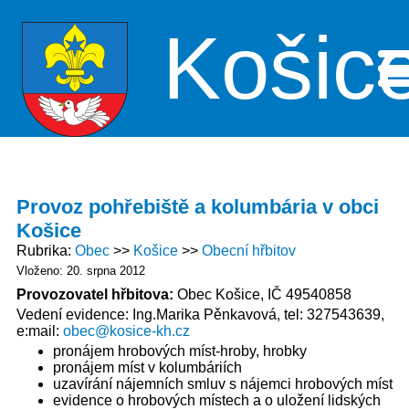
Košic
Me
Provoz pohřebiště a kolumbária v obci
Košice
Rubrika
Obec
Košice
Obecní hřbitov
Vloženo: 20. srpna 2012
Provozovatel hřbitova:
Obec Košice, IČ 49540858
Vedení evidence: Ing.Marika Pěnkavová, tel: 327543639,
e:mail:
obec@kosice-kh.cz
pronájem hrobových míst-hroby, hrobky
pronájem míst v kolumbáriích
uzavírání nájemních smluv s nájemci hrobových míst
evidence o hrobových místech a o uložení lidských