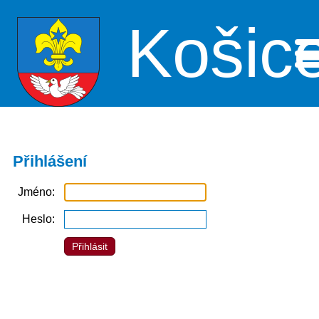
Košic
Me
Přihlášení
Jméno
Heslo