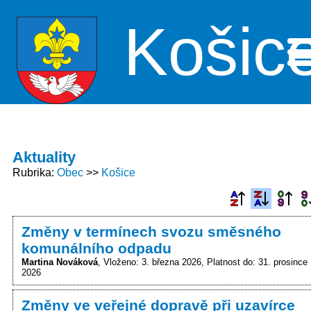
Košic
Me
Aktuality
Rubrika
Obec
Košice
Změny v termínech svozu směsného
komunálního odpadu
Martina Nováková
Vloženo: 3. března 2026
Platnost do: 31. prosince
2026
Změny ve veřejné dopravě při uzavírce