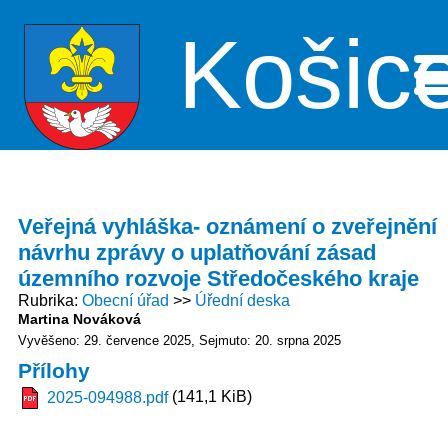
Košic
Me
Veřejná vyhláška- oznámení o zveřejnění
návrhu zprávy o uplatňování zásad
územního rozvoje Středočeského kraje
Rubrika
Obecní úřad
Úřední deska
Martina Nováková
Vyvěšeno: 29. července 2025
Sejmuto: 20. srpna 2025
Přílohy
(141,1 KiB)
2025-094988.pdf