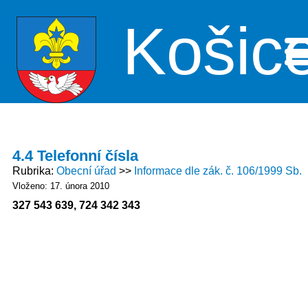
Košic
Me
4.4 Telefonní čísla
Rubrika
Obecní úřad
Informace dle zák. č. 106/1999 Sb.
Vloženo: 17. února 2010
327 543 639, 724 342 343