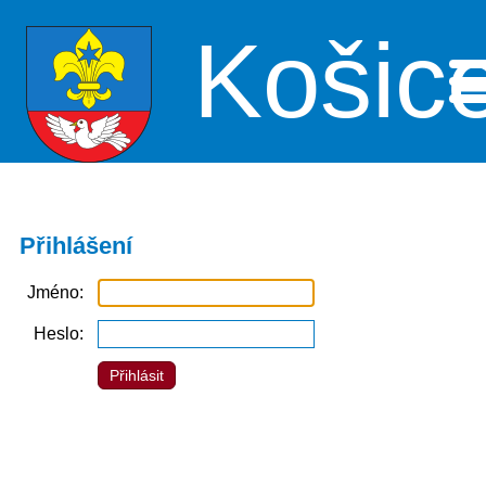
Košic
Me
Přihlášení
Jméno
Heslo