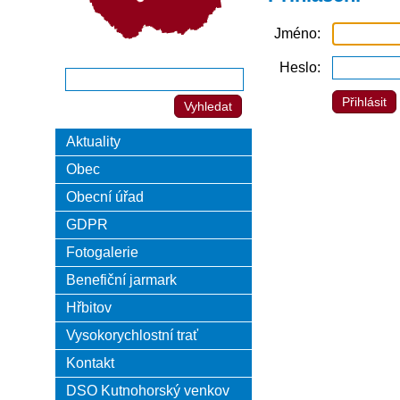
Jméno
Heslo
Aktuality
Obec
Obecní úřad
GDPR
Fotogalerie
Benefiční jarmark
Hřbitov
Vysokorychlostní trať
Kontakt
DSO Kutnohorský venkov