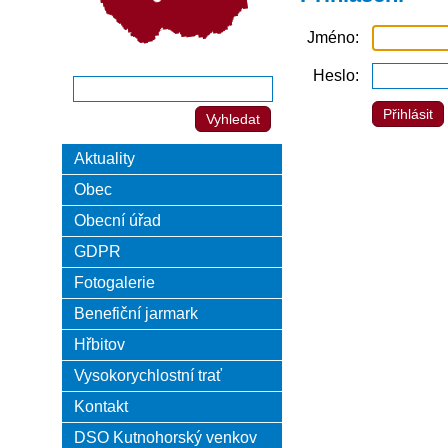
Jméno
Heslo
Aktuality
Obec
Obecní úřad
GDPR
Fotogalerie
Benefiční jarmark
Hřbitov
Vysokorychlostní trať
Kontakt
DSO Kutnohorský venkov