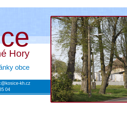
ice
né Hory
tránky obce
c@kosice-kh.cz
85 04