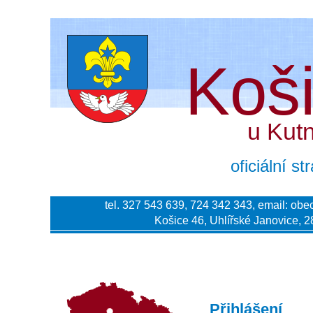
Koš
u Kut
oficiální s
tel. 327 543 639, 724 342 343, email:
obe
Košice 46, Uhlířské Janovice, 2
Přihlášení