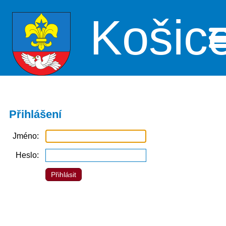
Košic
Me
Přihlášení
Jméno
Heslo