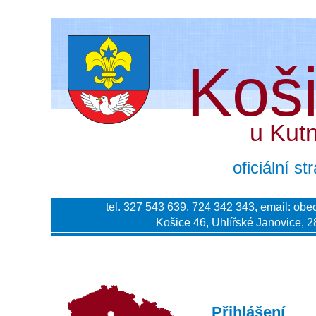
Koš
u Kut
oficiální s
tel. 327 543 639, 724 342 343, email:
obe
Košice 46, Uhlířské Janovice, 2
Přihlášení