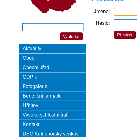
Jméno
Heslo
Aktuality
Obec
Obecní úřad
GDPR
Fotogalerie
Benefiční jarmark
Hřbitov
Vysokorychlostní trať
Kontakt
DSO Kutnohorský venkov