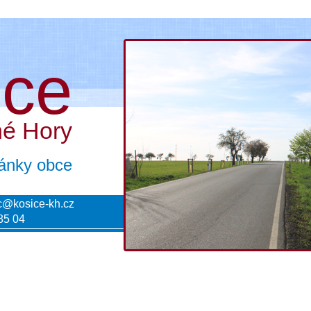
ice
né Hory
tránky obce
c@kosice-kh.cz
85 04