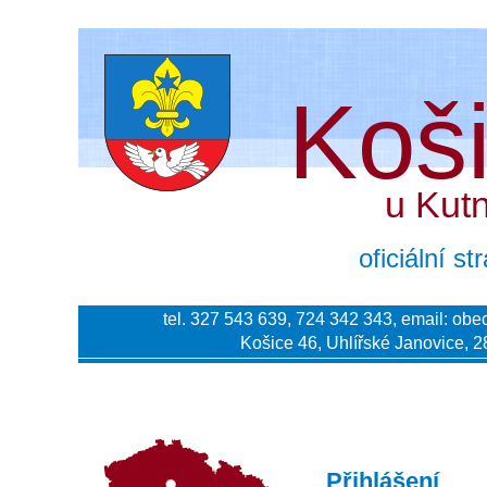
Koš
u Kut
oficiální s
tel. 327 543 639, 724 342 343, email:
obe
Košice 46, Uhlířské Janovice, 2
Přihlášení