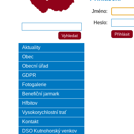
Jméno
Heslo
Aktuality
Obec
Obecní úřad
GDPR
Fotogalerie
Benefiční jarmark
Hřbitov
Vysokorychlostní trať
Kontakt
DSO Kutnohorský venkov