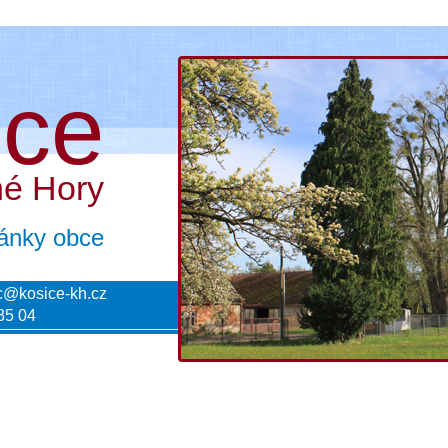
ice
né Hory
tránky obce
c@kosice-kh.cz
85 04